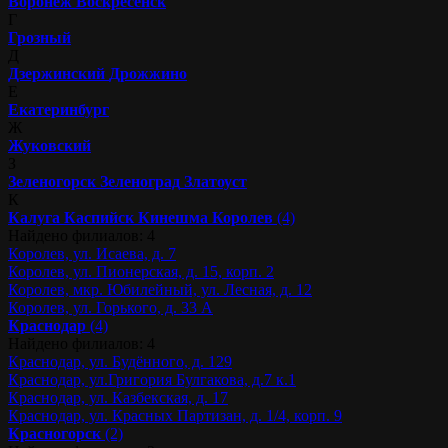
Воронеж
Воскресенск
Г
Грозный
Д
Дзержинский
Дрожжино
Е
Екатеринбург
Ж
Жуковский
З
Зеленогорск
Зеленоград
Златоуст
К
Калуга
Каспийск
Кинешма
Королев
(4)
Найдено филиалов: 4
Королев, ул. Исаева, д. 7
Королев, ул. Пионерская, д. 15, корп. 2
Королев, мкр. Юбилейный, ул. Лесная, д. 12
Королев, ул. Горького, д. 33 А
Краснодар
(4)
Найдено филиалов: 4
Краснодар, ул. Будённого, д. 129
Краснодар, ул.Григория Булгакова, д.7 к.1
Краснодар, ул. Казбекская, д. 17
Краснодар, ул. Красных Партизан, д. 1/4, корп. 9
Красногорск
(2)