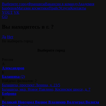
Выберите город
Франшиза
Вакансии в команду
Академия
Барберов
Магазин косметики
Прайс
Услуги
Контакты
YOUT
VK
GO
Вы находитесь в г.
?
Да
Нет
Не выбирать город
Выберите город
Россия
А
Александров
Б
Балашиха
(2)
Найдено филиалов: 2
Балашиха, проспект Ленина, д. 23/5
Балашиха, мкр. Новое Павлино, Косинское шоссе, д. 7
Боброво
В
Великий Новгород
Видное
Владимир
Волгоград
Вологда