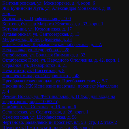
Кантемировская, ул. Москворечье, д. 4, корп. 6
ЖК Бунинские Луга, ул. Александры Монаховой, д. 88,
корп. 1
Коньково, ул. Профсоюзная, д. 109
Коптево, бульвар Матроса Железняка, д. 33, корп. 1
Котельники, ул. Кузьминская, д. 17
Лухмановская, ул. Святоозерская, д. 13
Медведково, проезд Дежнёва, д. 23
Полежаевская, Карамышевская набережная, д. 2 А
Некрасовка, ул. Недорубова, д. 28
Октябрьская, ул. Большая Якиманка, д. 32
Октябрьское Поле, ул. Народного Ополчения, д. 42, корп. 1
Отрадное, ул. Декабристов, д. 21
Печатники, ул. Шоссейная, д. 8
Проспект мира, ул. Гиляровского, д. 48
Преображенская площадь, ул. Преображенская, д. 5/7
Прокшино, ЖК Испанские кварталы, проспект Магеллана,
д. 4
Речной Вокзал, ул. Фестивальная, д. 11 (Код для входа на
территорию двора: 100#325)
Свиблово, ул. Снежная, д. 16, корп. 6
Селигерская, ул. Селигерская, д. 26, корп. 1
Семеновская, ул. Щербаковская, д. 58
Чертаново, Балаклавский проспект, вл. 5 а, стр. 12, этаж 2
Шелепиха, Шмитовский проезд, д. 39, корп. 1